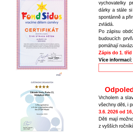
vychovatelky pr
dárky a stále s
spontánně a při
zvládá.
Po zápisu obdrž
budoucích prvň
pomáhají navázat
Zápis do 1. tříd
Více informací
Odpoled
Vrcholem a sla
všechny děti, i 
3.6
. 2026 od 16
Děti mají možno
z vyšších ročník