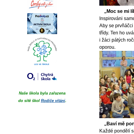
„Moc se mi l
Inspirováni samo
Aby se prvňáčci 
třídy. Ten ho uv
i žáci pátých roč
oporou.
Naše škola byla zařazena
do sítě škol
Rodiče vítáni
.
„Baví mě pon
Každé pondělí se