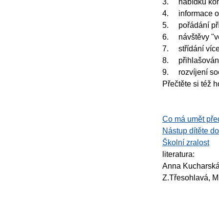
3.
nabídku kon
4.
informace o
5.
pořádání p
6.
návštěvy "v
7.
střídání víc
8.
přihlašován
9.
rozvíjení s
Přečtěte si též 
Co má umět pře
Nástup dítěte do 
Školní zralost
literatura:
Anna Kucharská
Z.Třesohlavá, M