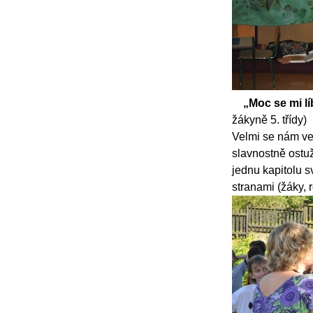
„Moc se mi lí
žákyně 5. třídy)
Velmi se nám ve
slavnostně ostuž
jednu kapitolu 
stranami (žáky, ro