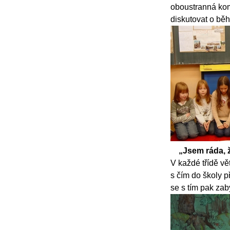
oboustranná komu
diskutovat o běh
„Jsem ráda, ž
V každé třídě vě
s čím do školy p
se s tím pak zab