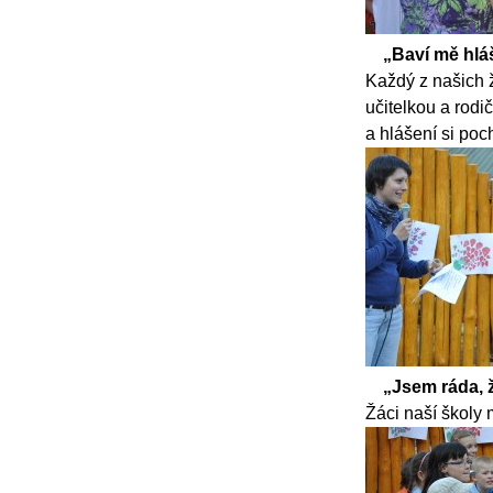
„Baví mě hlá
Každý z našich ž
učitelkou a rodi
a hlášení si poch
„Jsem ráda, 
Žáci naší školy