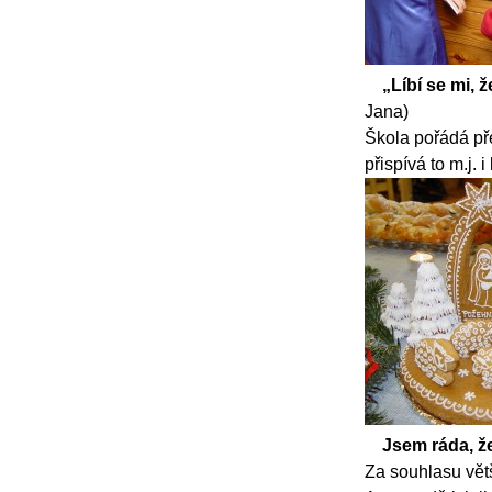
„Líbí se mi, 
Jana)
Škola pořádá pře
přispívá to m.j.
Jsem ráda, ž
Za souhlasu větš