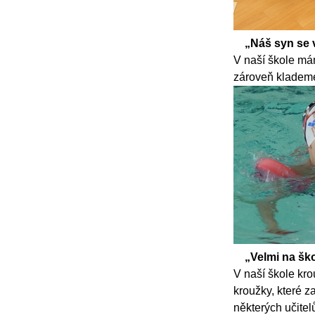
„Náš syn se v
V naší škole mám
zároveň klademe
„Velmi na šk
V naší škole kro
kroužky, které z
některých učitel