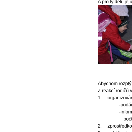
A pro ty děti, je
Abychom rozptýli
Z reakcí rodičů 
1.
organizován
-
podán
-
infor
poč
2.
zprostředko