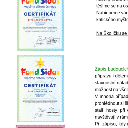
těšíme se na os
Nabídneme vám 
kritického myšle
První školi
Na Školičku se 
Zápis budoucíc
připravují dětem
slavnostní nálad
možnost na všec
V mnoha případe
prohlédnout si š
stali hosty při
navštěvují v rám
Při zápisu, kdy 