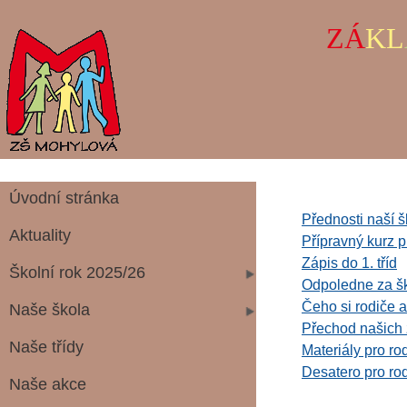
ZÁ
KL
Úvodní stránka
Přednosti naší š
Aktuality
Přípravný kurz p
Zápis do 1. tříd
Školní rok 2025/26
Odpoledne za š
Čeho si rodiče a
Naše škola
Přechod našich 
Naše třídy
Materiály pro r
Desatero pro ro
Naše akce