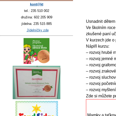
kont@kt
tel.: 235 510 002
družina: 602 205 909
Usnadnit dětem 
jídelna: 235 515 885
Ve školním roce
Jídelníčky zde
zkušené paní uči
V kurzech jde o 
Náplň kurzu:
– rozvoj hrubé m
– rozvoj jemné 
– rozvoj grafom
– rozvoj zrakov
– rozvoj slucho
– rozvoj početní
– rozvoj myšlení
Zde si můžete p
Mamky a taťkov