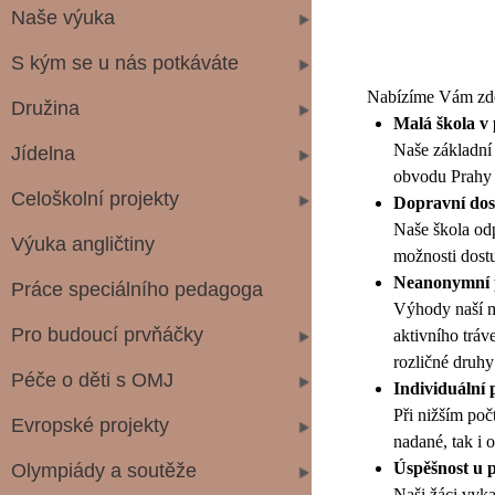
Naše výuka
S kým se u nás potkáváte
Nabízíme Vám zde 
Družina
Malá škola v 
Naše základní 
Jídelna
obvodu Prahy 
Celoškolní projekty
Dopravní dost
Naše škola odp
Výuka angličtiny
možnosti dostu
Neanonymní p
Práce speciálního pedagoga
Výhody naší m
Pro budoucí prvňáčky
aktivního tráv
rozličné druhy 
Péče o děti s OMJ
Individuální 
Při nižším poč
Evropské projekty
nadané, tak i 
Úspěšnost u 
Olympiády a soutěže
Naši žáci vyka