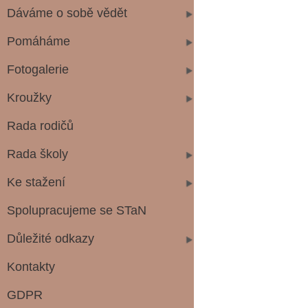
Dáváme o sobě vědět
Pomáháme
Fotogalerie
Kroužky
Rada rodičů
Rada školy
Ke stažení
Spolupracujeme se STaN
Důležité odkazy
Kontakty
GDPR