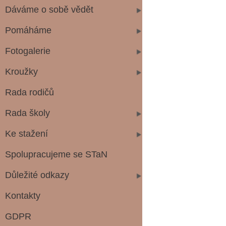
Dáváme o sobě vědět
Pomáháme
Fotogalerie
Kroužky
Rada rodičů
Rada školy
Ke stažení
Spolupracujeme se STaN
Důležité odkazy
Kontakty
GDPR