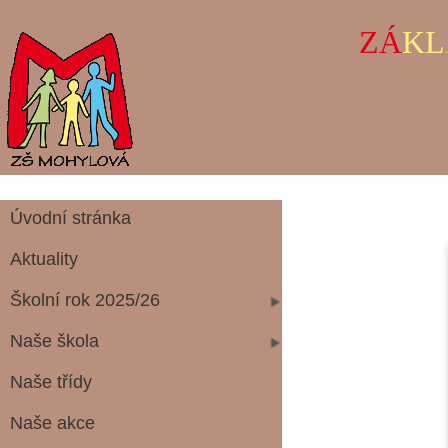
ZÁ
KL
Úvodní stránka
Aktuality
Školní rok 2025/26
Naše škola
Naše třídy
Naše akce