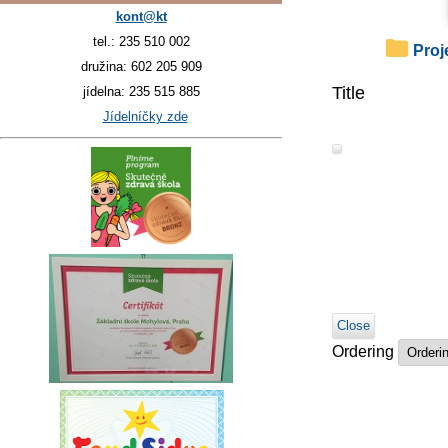
kont@kt
tel.: 235 510 002
Pro
družina: 602 205 909
Title
jídelna: 235 515 885
Jídelníčky zde
Close
Ordering