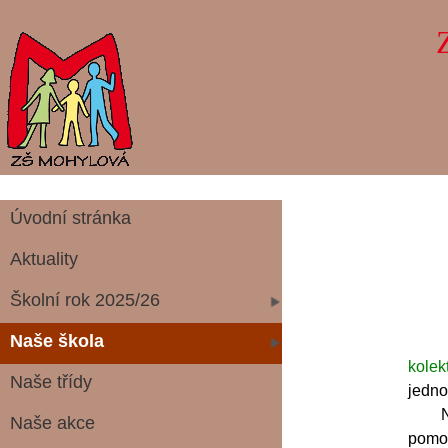
Úvodní stránka
Aktuality
Školní rok 2025/26
Naše škola
Tak
kolek
Naše třídy
jedno
Naši 
Naše akce
pomoc