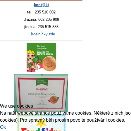
kont@kt
tel.: 235 510 002
družina: 602 205 909
jídelna: 235 515 885
Jídelníčky zde
We use cookies
Na naší webové stránce používáme cookies. Některé z nich jsou 
cookies). Pro správný běh prosím povolte používání cookies.
Ok