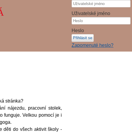
Á
Uživatelské jméno
Heslo
Přihlásit se
Zapomenuté heslo?
á stránka?
ájezdu, pracovní stolek,
 funguje. Velkou pomocí je i
agoga.
ti do všech aktivit školy -