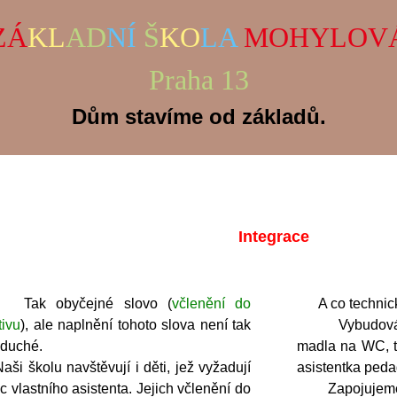
ZÁ
KL
AD
NÍ
Š
KO
LA
MOHYLOV
Praha 13
Dům stavíme od základů.
Integrace
 obyčejné slovo (
včlenění do
A co technick
tivu
), ale naplnění tohoto slova není tak
Vybudování n
duché.
madla na WC, to
školu navštěvují i děti, jež vyžadují
asistentka ped
 vlastního asistenta. Jejich včlenění do
Zapojujeme dě