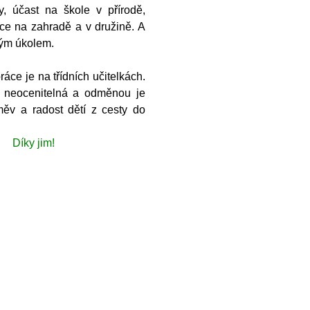
y, účast na škole v přírodě,
ce na zahradě a v družině. A
kým úkolem.
e je na třídních učitelkách.
e neocenitelná a odměnou je
měv a radost dětí z cesty do
Díky jim!