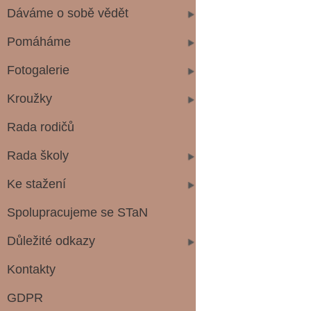
Dáváme o sobě vědět
Pomáháme
Fotogalerie
Kroužky
Rada rodičů
Rada školy
Ke stažení
Spolupracujeme se STaN
Důležité odkazy
Kontakty
GDPR