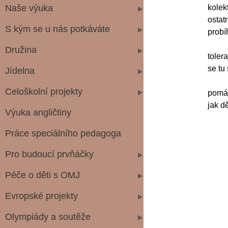
Naše výuka
kole
ostat
S kým se u nás potkáváte
probí
My 
Družina
toler
se tu 
Jídelna
A zk
Celoškolní projekty
pomáh
jak d
Výuka angličtiny
Práce speciálního pedagoga
Pro budoucí prvňáčky
Péče o děti s OMJ
Evropské projekty
Olympiády a soutěže