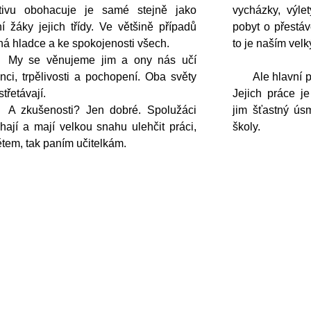
ktivu obohacuje je samé stejně jako
vycházky, výlet
ní žáky jejich třídy. Ve většině případů
pobyt o přestáv
há hladce a ke spokojenosti všech.
to je naším vel
se věnujeme jim a ony nás učí
anci, trpělivosti a pochopení. Oba světy
Ale hlavní prác
střetávají.
Jejich práce j
ušenosti? Jen dobré. Spolužáci
jim šťastný ús
ají a mají velkou snahu ulehčit práci,
školy.
ětem, tak paním učitelkám.