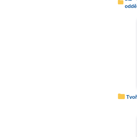
oddě
Tvo