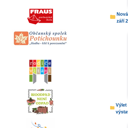
Nová družinová místnost -
září 
Výlet do Mníšku pod Brdy -
výsta