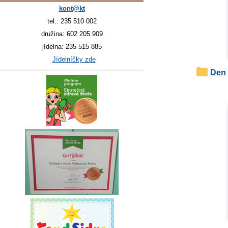
kont@kt
tel.: 235 510 002
družina: 602 205 909
jídelna: 235 515 885
Jídelníčky zde
Den