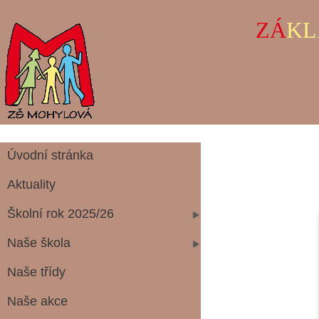
ZÁ
KL
Úvodní stránka
Aktuality
Školní rok 2025/26
Naše škola
Naše třídy
Naše akce