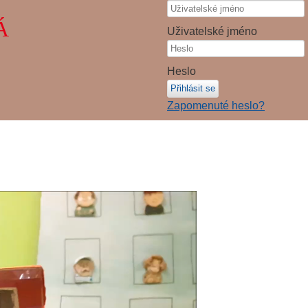
Á
Uživatelské jméno
Heslo
Přihlásit se
Zapomenuté heslo?