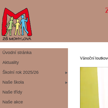
Úvodní stránka
Vánoční loutkov
Aktuality
Školní rok 2025/26
Naše škola
Naše třídy
Naše akce