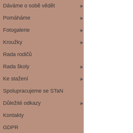
Dáváme o sobě vědět
Pomáháme
Fotogalerie
Kroužky
Rada rodičů
Rada školy
Ke stažení
Spolupracujeme se STaN
Důležité odkazy
Kontakty
GDPR