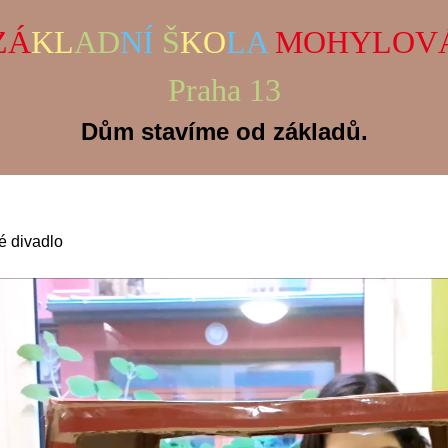
ZÁ
KL
AD
NÍ
Š
KO
LA
MOHYLOV
Praha 13
Dům stavíme od základů.
é divadlo