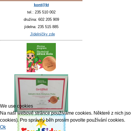
kont@kt
tel.: 235 510 002
družina: 602 205 909
jídelna: 235 515 885
Jídelníčky zde
We use cookies
Na naší webové stránce používáme cookies. Některé z nich jsou 
cookies). Pro správný běh prosím povolte používání cookies.
Ok