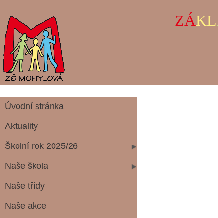
ZÁ
KL
Úvodní stránka
Aktuality
Školní rok 2025/26
Naše škola
Naše třídy
Naše akce