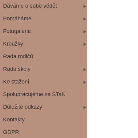
Dáváme o sobě vědět
Pomáháme
Fotogalerie
Kroužky
Rada rodičů
Rada školy
Ke stažení
Spolupracujeme se STaN
Důležité odkazy
Kontakty
GDPR