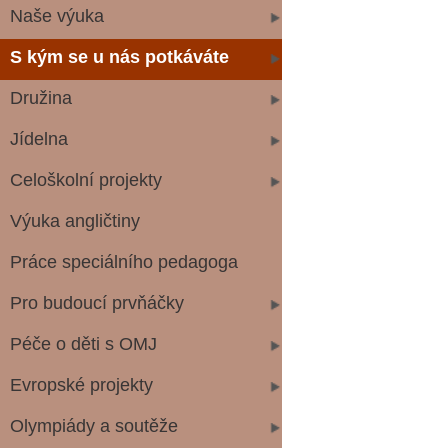
Naše výuka
S kým se u nás potkáváte
Družina
Jídelna
Celoškolní projekty
Výuka angličtiny
Práce speciálního pedagoga
Pro budoucí prvňáčky
Péče o děti s OMJ
Evropské projekty
Olympiády a soutěže