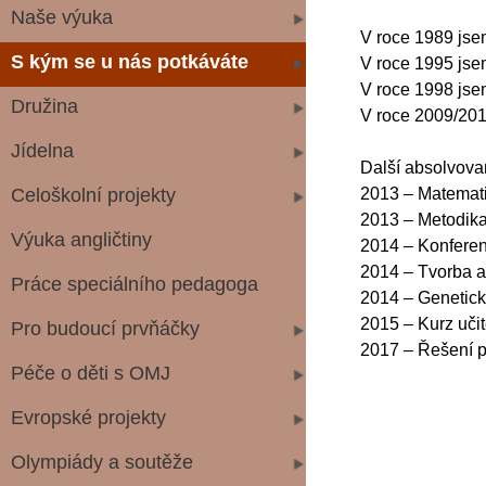
Naše výuka
V roce 1989 jsem
S kým se u nás potkáváte
V roce 1995 jse
V roce 1998 jsem
Družina
V roce 2009/201
Jídelna
Další absolvova
Celoškolní projekty
2013 – Matemati
2013 – Metodika 
Výuka angličtiny
2014 – Konferenc
2014 – Tvorba a 
Práce speciálního pedagoga
2014 – Genetick
2015 – Kurz uči
Pro budoucí prvňáčky
2017 – Řešení p
Péče o děti s OMJ
Evropské projekty
Olympiády a soutěže