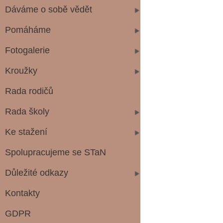
Dáváme o sobě vědět
Pomáháme
Fotogalerie
Kroužky
Rada rodičů
Rada školy
Ke stažení
Spolupracujeme se STaN
Důležité odkazy
Kontakty
GDPR