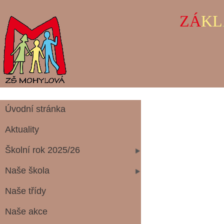
ZÁ
KL
Úvodní stránka
Aktuality
Školní rok 2025/26
Naše škola
Naše třídy
Naše akce