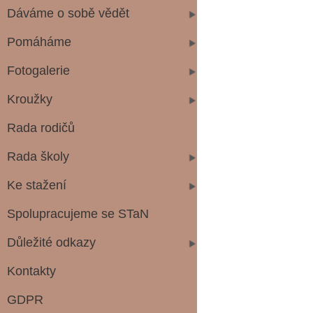
Dáváme o sobě vědět
Pomáháme
Fotogalerie
Kroužky
Rada rodičů
Rada školy
Ke stažení
Spolupracujeme se STaN
Důležité odkazy
Kontakty
GDPR