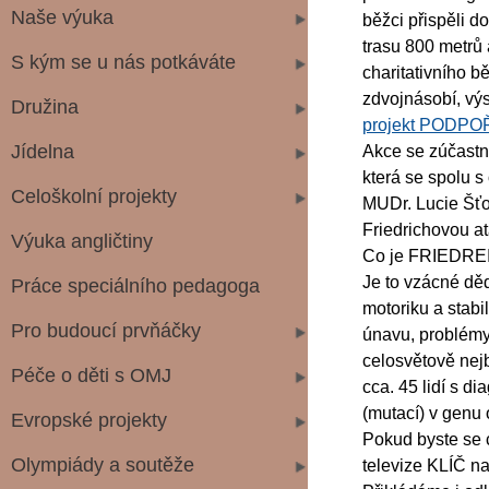
Naše výuka
běžci přispěli d
trasu 800 metrů 
S kým se u nás potkáváte
charitativního 
zdvojnásobí, výs
Družina
projekt PODP
Jídelna
Akce se zúčastni
která se spolu s
Celoškolní projekty
MUDr. Lucie Šťo
Friedrichovou at
Výuka angličtiny
Co je FRIEDR
Je to vzácné dě
Práce speciálního pedagoga
motoriku a stabil
Pro budoucí prvňáčky
únavu, problémy
celosvětově nejb
Péče o děti s OMJ
cca. 45 lidí s d
(mutací) v genu
Evropské projekty
Pokud byste se 
Olympiády a soutěže
televize KLÍČ 