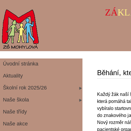
ZÁ
KL
Úvodní stránka
Běhání, k
Aktuality
Školní rok 2025/26
Každý žák naší 
Naše škola
která pomáhá tak
vybíralo starto
Naše třídy
do znakového jaz
Nový rozměr náš 
Naše akce
pacientské organ