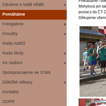
Přikládáme i odk
Dáváme o sobě vědět
Mohylová jen tak
poslat ji do ČT
Pomáháme
Děkujeme všem, 
Fotogalerie
Kroužky
Rada rodičů
Rada školy
Ke stažení
Spolupracujeme se STaN
Důležité odkazy
Kontakty
GDPR