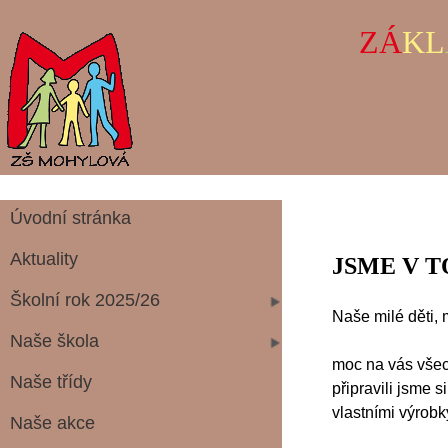
ZÁ
KL
Úvodní stránka
Aktuality
JSME V T
Školní rok 2025/26
Naše milé děti, m
Naše škola
moc na vás všec
Naše třídy
připravili jsme s
vlastními výrobk
Naše akce