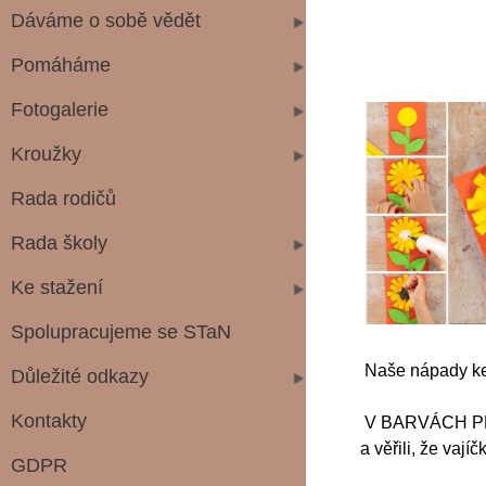
Dáváme o sobě vědět
Pomáháme
Fotogalerie
Kroužky
Rada rodičů
Rada školy
Ke stažení
Spolupracujeme se STaN
Naše nápady ke š
Důležité odkazy
Kontakty
V BARVÁCH PŘÍRO
a věřili, že vaj
GDPR