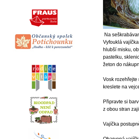
Na seškrabávaná
Vyfouklá vajíčka
hlubší misku, ob
pastelku, skleni
žeton do nákupn
Vosk rozehřejte
kreslete na vejc
Připravte si bar
z obou stran za
Vajíčka postupně
Obarvená vajíčka