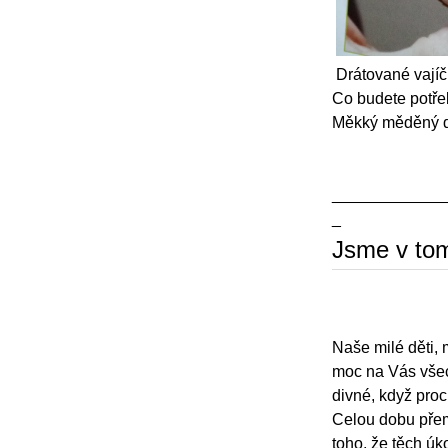
Drátované vajíč
Co budete potře
Měkký měděný dr
____________
_
Jsme v to
Naše milé děti, m
moc na Vás všec
divné, když proc
Celou dobu přem
toho, že těch úk