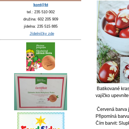
kont@kt
tel.: 235 510 002
družina: 602 205 909
jídelna: 235 515 885
Jídelníčky zde
Batikované krasl
vajíčko upevníte
Červená barva j
Připomíná barvu 
Čím barvit: Slup