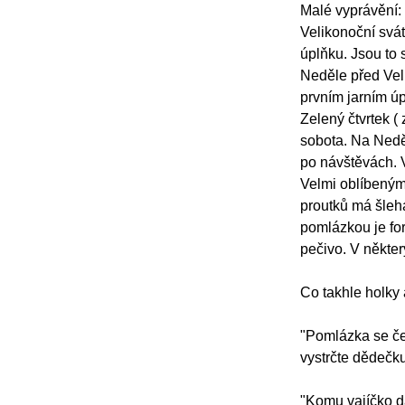
Malé vyprávění:
Velikonoční svát
úplňku. Jsou to 
Neděle před Vel
prvním jarním ú
Zelený čtvrtek (
sobota. Na Neděl
po návštěvách. 
Velmi oblíbeným
proutků má šlehá
pomlázkou je for
pečivo. V někte
Co takhle holky 
"Pomlázka se čep
vystrčte dědečku
"Komu vajíčko d