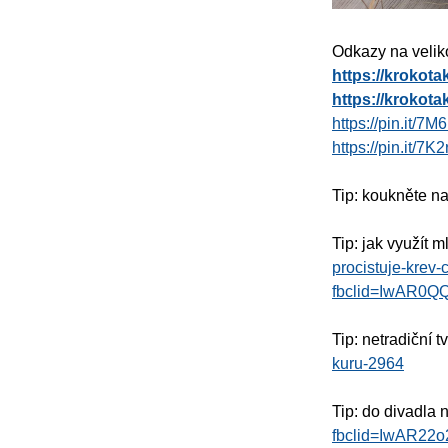
Odkazy na veliko
https://krokot
https://krokot
https://pin.it/7
https://pin.it/7K
Tip: koukněte na
Tip: jak využít 
procistuje-krev-c
fbclid=IwAR0
Tip: netradiční t
kuru-2964
Tip: do divadla
fbclid=IwAR2