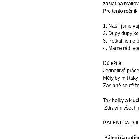
zaslat na mailo
Pro tento ročník
1. Našli jsme va
2. Dupy dupy ko
3. Potkali jsme 
4. Máme rádi vod
Důležité:
Jednotlivé prác
Měly by mít taky
Zaslané soutě
Tak holky a kluci
Zdravím všechny
PÁLENÍ ČARO
Pálení čaroděj