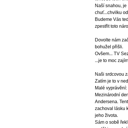
Naší snahou, je 
chuť...chvilku o
Budeme Vás tedy
zpestřit toto ná
Dovolte nám začí
bohužel přišli.
Ovšem... TV Sezn
...je to moc zají
Naši srdcovou z
Zatím je to v ne
Malé vyprávění:
Mezinárodní den
Andersena. Tent
zachoval lásku 
jeho života.
Sám o sobě řekl