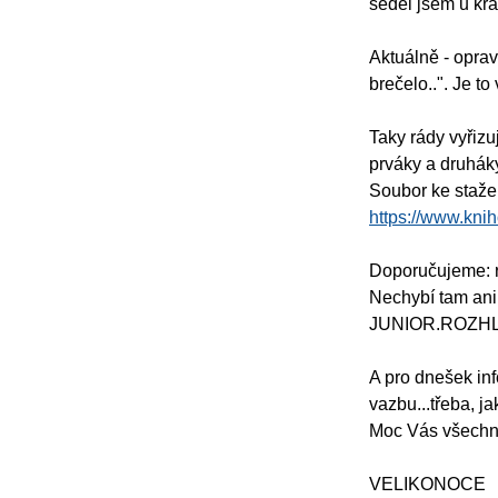
seděl jsem u krá
Aktuálně - oprav
brečelo..". Je 
Taky rády vyřizu
prváky a druhák
Soubor ke staže
https://www.knih
Doporučujeme: r
Nechybí tam ani
JUNIOR.ROZH
A pro dnešek in
vazbu...třeba, ja
Moc Vás všechny
VELIKONOCE