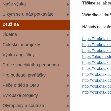
Těšíme se, až s
Naše výuka
S kým se u nás potkáváte
Vaše školní druž
Družina
Nápady na tvoře
Jídelna
https://krokotak
Celoškolní projekty
https://krokota
https://krokota
Výuka angličtiny
https://blog.mod
https://krokotak
Práce speciálního pedagoga
https://krokotak
http://krokotak
Pro budoucí prvňáčky
http://krokotak.
Péče o děti s OMJ
http://krokotak.
http://krokotak.
Evropské projekty
Olympiády a soutěže