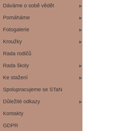
Dáváme o sobě vědět
Pomáháme
Fotogalerie
Kroužky
Rada rodičů
Rada školy
Ke stažení
Spolupracujeme se STaN
Důležité odkazy
Kontakty
GDPR