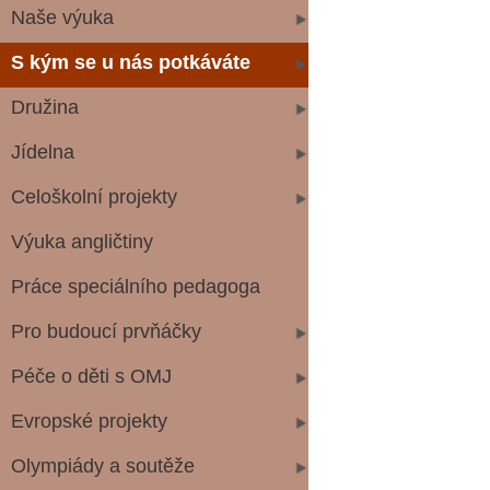
Naše výuka
S kým se u nás potkáváte
Družina
Jídelna
Celoškolní projekty
Výuka angličtiny
Práce speciálního pedagoga
Pro budoucí prvňáčky
Péče o děti s OMJ
Evropské projekty
Olympiády a soutěže