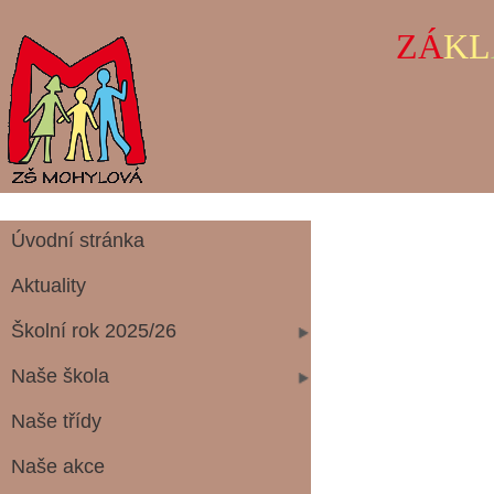
ZÁ
KL
Úvodní stránka
Aktuality
Školní rok 2025/26
Naše škola
Naše třídy
Naše akce