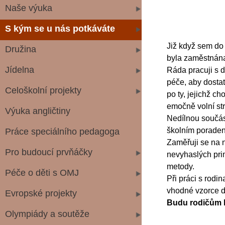
Naše výuka
S kým se u nás potkáváte
Již když sem do 
Družina
byla zaměstnána
Jídelna
Ráda pracuji s 
péče, aby dostat
Celoškolní projekty
po ty, jejichž c
emočně volní st
Výuka angličtiny
Nedílnou součást
školním porade
Práce speciálního pedagoga
Zaměřuji se na 
Pro budoucí prvňáčky
nevyhaslých pri
metody.
Péče o děti s OMJ
Při práci s rod
vhodné vzorce d
Evropské projekty
Budu rodičům k
Olympiády a soutěže