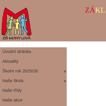
ZÁ
KL
Úvodní stránka
Aktuality
Školní rok 2025/26
Naše škola
Naše třídy
Naše akce