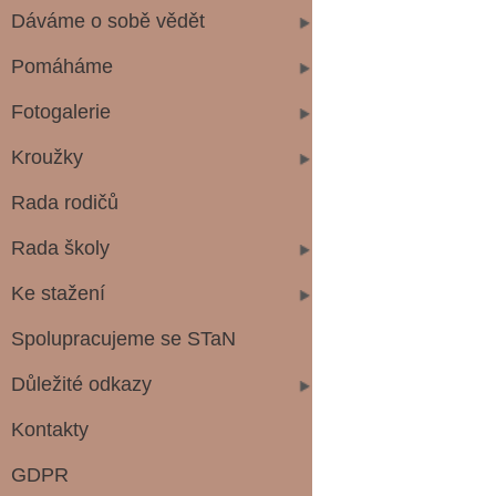
Dáváme o sobě vědět
Pomáháme
Fotogalerie
Kroužky
Rada rodičů
Rada školy
Ke stažení
Spolupracujeme se STaN
Důležité odkazy
Kontakty
GDPR