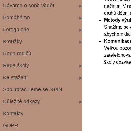
Dáváme o sobě vědět
náčiním. V n
druhů dětmi 
Pomáháme
Metody výu
Snažíme se v
Fotogalerie
abychom dali
Kroužky
Komunikac
Velkou pozor
Rada rodičů
zatelefonovat
školy dozvít
Rada školy
Ke stažení
Spolupracujeme se STaN
Důležité odkazy
Kontakty
GDPR