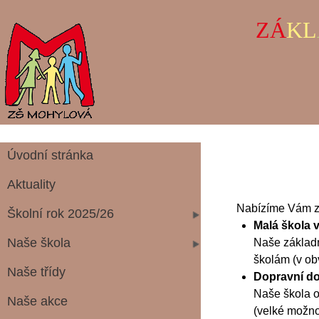
ZÁ
KL
Úvodní stránka
Aktuality
Nabízíme Vám zd
Školní rok 2025/26
Malá škola v
Naše škola
Naše základn
školám (v ob
Naše třídy
Dopravní dos
Naše škola o
Naše akce
(velké možno