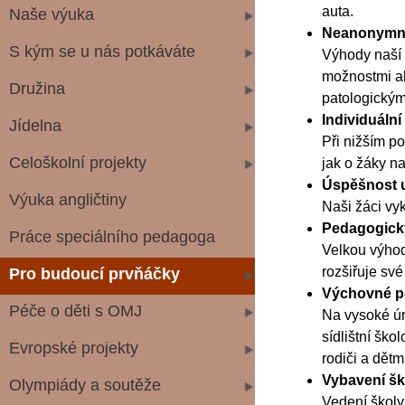
auta.
Naše výuka
Neanonymní
S kým se u nás potkáváte
Výhody naší 
možnostmi ak
Družina
patologickým 
Individuální
Jídelna
Při nižším po
Celoškolní projekty
jak o žáky n
Úspěšnost u
Výuka angličtiny
Naši žáci vy
Pedagogick
Práce speciálního pedagoga
Velkou výhod
rozšiřuje své
Pro budoucí prvňáčky
Výchovné p
Péče o děti s OMJ
Na vysoké úr
sídlištní ško
Evropské projekty
rodiči a dětm
Vybavení šk
Olympiády a soutěže
Vedení školy