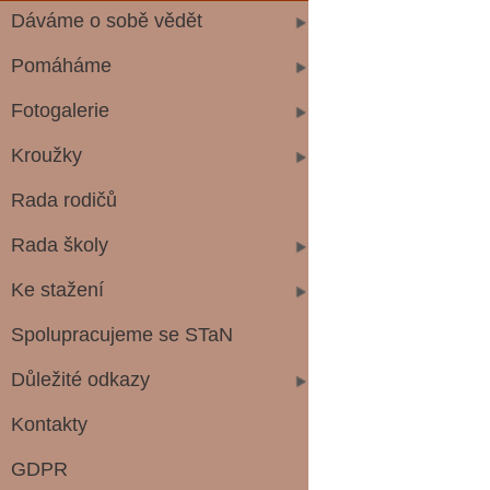
Dáváme o sobě vědět
Pomáháme
Fotogalerie
Kroužky
Rada rodičů
Rada školy
Ke stažení
Spolupracujeme se STaN
Důležité odkazy
Kontakty
GDPR