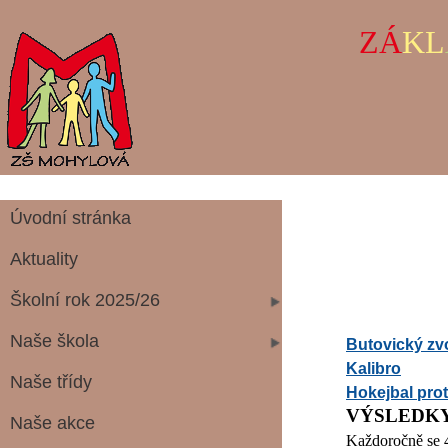
ZÁ
KL
Úvodní stránka
Aktuality
Školní rok 2025/26
Naše škola
Butovický z
Kalibro
Naše třídy
Hokejbal pro
VÝSLEDKY
Naše akce
Každoročně se 4