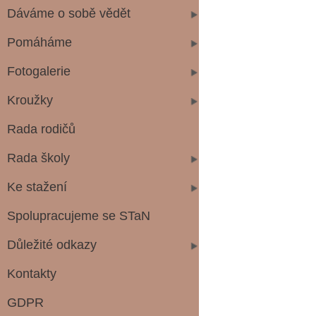
Dáváme o sobě vědět
Pomáháme
Fotogalerie
Kroužky
Rada rodičů
Rada školy
Ke stažení
Spolupracujeme se STaN
Důležité odkazy
Kontakty
GDPR