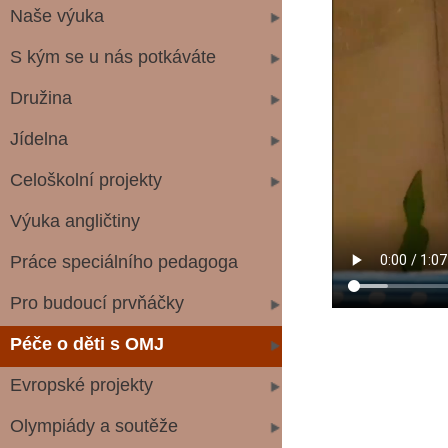
Naše výuka
S kým se u nás potkáváte
Družina
Jídelna
Celoškolní projekty
Výuka angličtiny
Práce speciálního pedagoga
Pro budoucí prvňáčky
Péče o děti s OMJ
Evropské projekty
Olympiády a soutěže