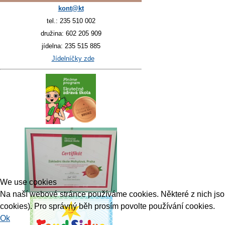
kont@kt
tel.: 235 510 002
družina: 602 205 909
jídelna: 235 515 885
Jídelníčky zde
We use cookies
Na naší webové stránce používáme cookies. Některé z nich jsou 
cookies). Pro správný běh prosím povolte používání cookies.
Ok