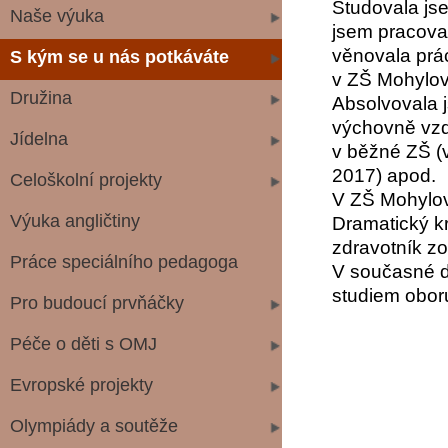
Studovala js
Naše výuka
jsem pracova
věnovala prá
S kým se u nás potkáváte
v ZŠ Mohylov
Družina
Absolvovala 
výchovně vzdě
Jídelna
v běžné ZŠ (v
2017) apod.
Celoškolní projekty
V ZŠ Mohylov
Výuka angličtiny
Dramatický kr
zdravotník zo
Práce speciálního pedagoga
V současné do
studiem oboru
Pro budoucí prvňáčky
Péče o děti s OMJ
Evropské projekty
Olympiády a soutěže