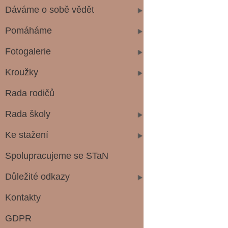
Dáváme o sobě vědět
Pomáháme
Fotogalerie
Kroužky
Rada rodičů
Rada školy
Ke stažení
Spolupracujeme se STaN
Důležité odkazy
Kontakty
GDPR