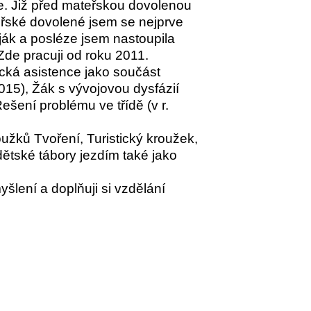
e. Již před mateřskou dovolenou
eřské dovolené jsem se nejprve
ák a posléze jsem nastoupila
de pracuji od roku 2011.
cká asistence jako součást
2015), Žák s vývojovou dysfázií
Řešení problému ve třídě (v r.
žků Tvoření, Turistický kroužek,
ětské tábory jezdím také jako
šlení a doplňuji si vzdělání