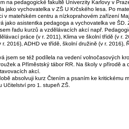
em na pedagogické fakultě Univerzity Karlovy v Praz
la jako vychovatelka v ZŠ U Krčského lesa. Po mat
ci v mateřském centru a nízkoprahovém zařízení Maj
á jako asistentka pedagoga a vychovatelka ve ŠD. Z
jsem řadu kurzů a vzdělávacích akcí např. Pedagogi
lávací práce (v r. 2011), Klima ve školní třídě (v r. 
 r. 2016), ADHD ve třídě, školní družině (v r. 2016), 
á jsem se též podílela na vedení volnočasových krou
oužek a Příměstský tábor RR. Na školy v přírodě a d
tavovacích akcí.
bě absolvuji kurz Čtením a psaním ke kritickému my
 Učitelství pro 1. stupeň ZŠ.