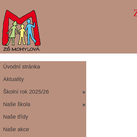
Úvodní stránka
Aktuality
Školní rok 2025/26
Naše škola
Naše třídy
Naše akce