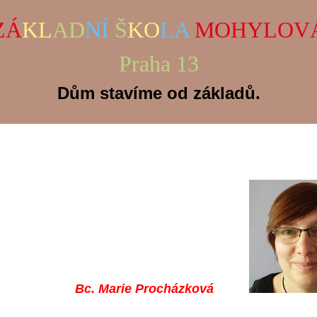
ZÁ
KL
AD
NÍ
Š
KO
LA
MOHYLOV
Praha 13
Dům stavíme od základů.
Bc. Marie Procházková