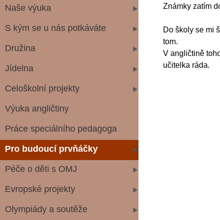
Známky zatím dob
Naše výuka
S kým se u nás potkáváte
Do školy se mi š
tom.
Družina
V angličtině toh
učitelka ráda.
Jídelna
Celoškolní projekty
Výuka angličtiny
Práce speciálního pedagoga
Pro budoucí prvňáčky
Péče o děti s OMJ
Evropské projekty
Olympiády a soutěže