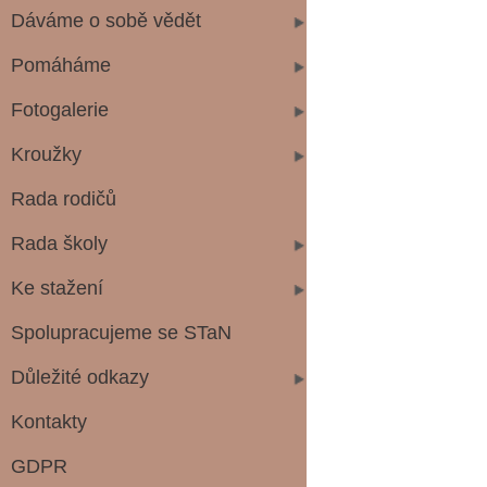
Dáváme o sobě vědět
Pomáháme
Fotogalerie
Kroužky
Rada rodičů
Rada školy
Ke stažení
Spolupracujeme se STaN
Důležité odkazy
Kontakty
GDPR