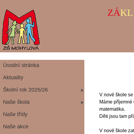
ZÁ
KL
Úvodní stránka
Aktuality
Školní rok 2025/26
V nové škole se 
Naše škola
Máme příjemné u
matematika.
Naše třídy
Děti jsou tam př
Naše akce
V nové škole zat