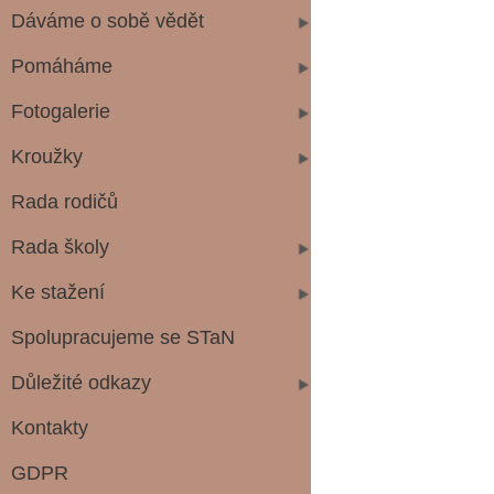
Dáváme o sobě vědět
Pomáháme
Fotogalerie
Kroužky
Rada rodičů
Rada školy
Ke stažení
Spolupracujeme se STaN
Důležité odkazy
Kontakty
GDPR