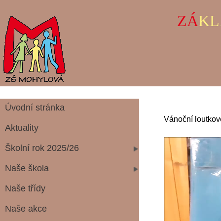
ZÁ
KL
Úvodní stránka
Vánoční loutkov
Aktuality
Školní rok 2025/26
Naše škola
Naše třídy
Naše akce