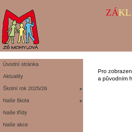
ZÁ
KL
Úvodní stránka
Pro zobrazení
Aktuality
a původním h
Školní rok 2025/26
Naše škola
Naše třídy
Naše akce