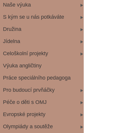
Naše výuka
S kým se u nás potkáváte
Družina
Jídelna
Celoškolní projekty
Výuka angličtiny
Práce speciálního pedagoga
Pro budoucí prvňáčky
Péče o děti s OMJ
Evropské projekty
Olympiády a soutěže