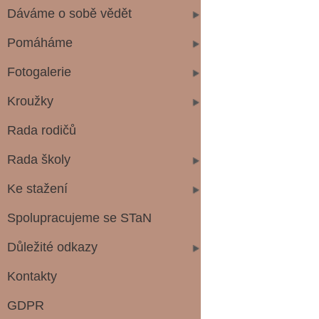
Dáváme o sobě vědět
Pomáháme
Fotogalerie
Kroužky
Rada rodičů
Rada školy
Ke stažení
Spolupracujeme se STaN
Důležité odkazy
Kontakty
GDPR