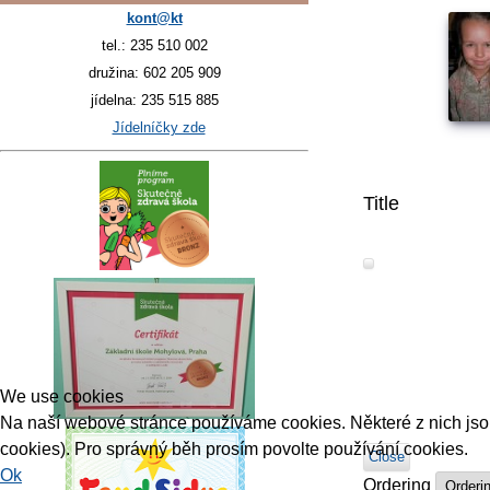
kont@kt
tel.: 235 510 002
družina: 602 205 909
jídelna: 235 515 885
Jídelníčky zde
Title
We use cookies
Na naší webové stránce používáme cookies. Některé z nich jsou 
cookies). Pro správný běh prosím povolte používání cookies.
Close
Ok
Ordering