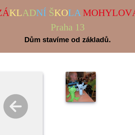
ZÁ
KL
AD
NÍ
Š
KO
LA
MOHYLOV
Praha 13
Dům stavíme od základů.