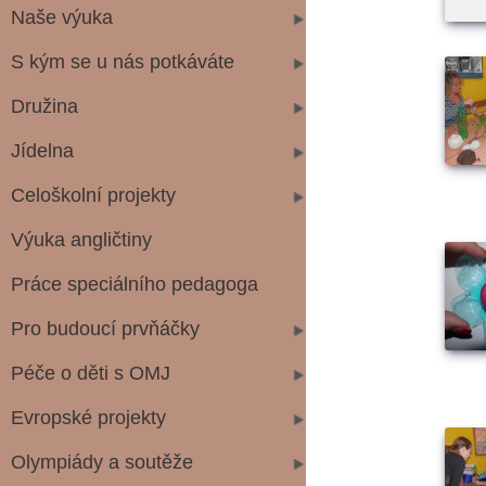
Naše výuka
S kým se u nás potkáváte
Družina
Jídelna
Celoškolní projekty
Výuka angličtiny
Práce speciálního pedagoga
Pro budoucí prvňáčky
Péče o děti s OMJ
Evropské projekty
Olympiády a soutěže