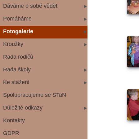
Dáváme o sobě vědět
Pomáháme
Fotogalerie
Kroužky
Rada rodičů
Rada školy
Ke stažení
Spolupracujeme se STaN
Důležité odkazy
Kontakty
GDPR