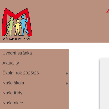
Úvodní stránka
Aktuality
Školní rok 2025/26
Naše škola
Naše třídy
Naše akce