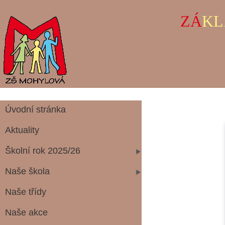
ZÁ
KL
Úvodní stránka
Aktuality
Školní rok 2025/26
Naše škola
Naše třídy
Naše akce