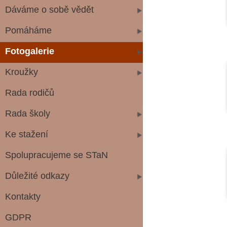
Dáváme o sobě vědět
Pomáháme
Fotogalerie
Kroužky
Rada rodičů
Rada školy
Ke stažení
Spolupracujeme se STaN
Důležité odkazy
Kontakty
GDPR