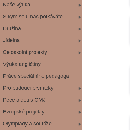
Naše výuka
S kým se u nás potkáváte
Družina
Jídelna
Celoškolní projekty
Výuka angličtiny
Práce speciálního pedagoga
Pro budoucí prvňáčky
Péče o děti s OMJ
Evropské projekty
Olympiády a soutěže