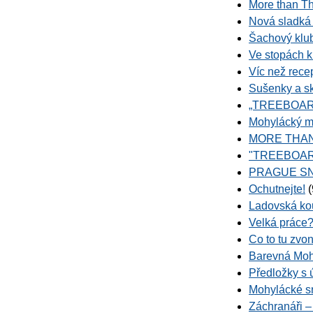
More than Th
Nová sladká 
Šachový klub
Ve stopách k
Víc než rece
Sušenky a s
„TREEBOAR
Mohylácký m
MORE THAN
"TREEBOAR
PRAGUE SN
Ochutnejte!
(
Ladovská ko
Velká práce?
Co to tu zvon
Barevná Moh
Předložky s
Mohylácké s
Záchranáři –