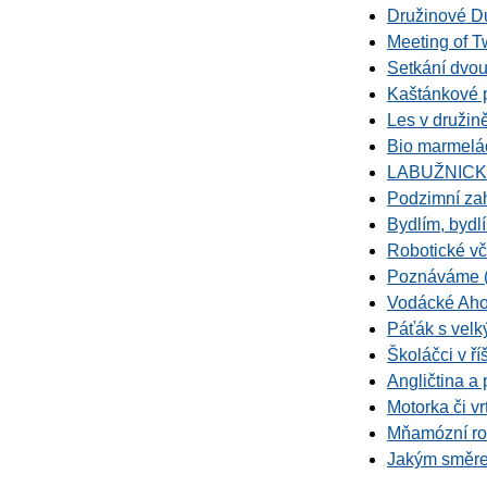
Družinové D
Meeting of 
Setkání dvou
Kaštánkové 
Les v družin
Bio marmelád
LABUŽNIC
Podzimní zah
Bydlím, bydl
Robotické vč
Poznáváme (n
Vodácké Aho
Páťák s vel
Školáčci v ří
Angličtina a
Motorka či vr
Mňamózní roz
Jakým směr