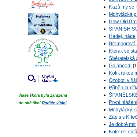
Kazů my se 
Mohylácká p
How Old Brea
SPANISH S
Hádej, hádej
Bramborová 
Kterak se st
Sběratelská 
Go ahead!
(1
Kolik rukou
Ozoboti v říši
Příběh zrníč
ŠPANĚLSK
Naše škola byla zařazena
První hlášen
do sítě škol
Rodiče vítáni
.
Mohylácký ka
Zápis s Krte
Je dobré mít
Kolik receptů