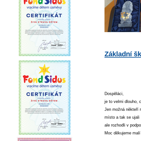
Základní š
Dospěláci,
je to velmi dlouho,
Jen možná někteří r
místo a tak se ujal
ale rozhodli v podp
Moc děkujeme malí 