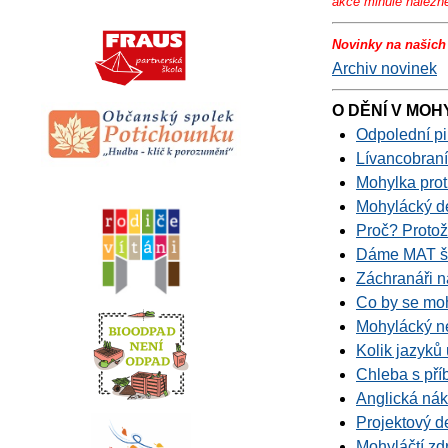
akce minulé nalezn
Novinky na našich
Archiv novinek
O DĚNÍ V MO
Odpolední pi
Lívancobraní
Mohylka pro
Mohylácký de
Proč? Protož
Dáme MAT šk
Záchranáři 
Co by se moh
Mohylácký n
Kolik jazyků 
Chleba s př
Anglická nák
Projektový d
Mohyláčtí zd