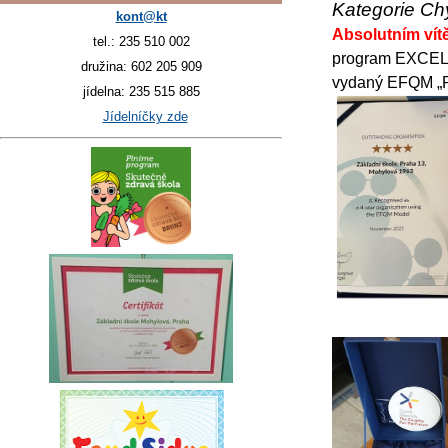
Kategorie Ch
kont@kt
Absolutním vít
tel.: 235 510 002
program EXCELEN
družina: 602 205 909
vydaný EFQM „R
jídelna: 235 515 885
Jídelníčky zde