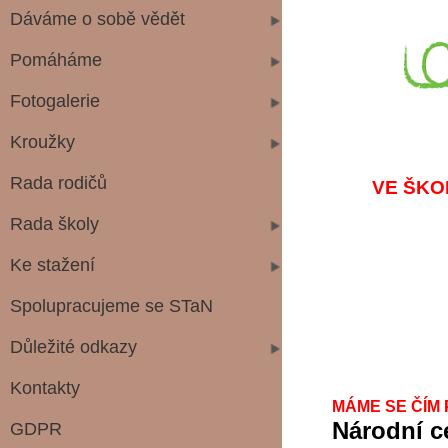
Dáváme o sobě vědět
Pomáháme
Fotogalerie
Kroužky
Rada rodičů
VE ŠKOLE 
Rada školy
Ke stažení
Spolupracujeme se STaN
Důležité odkazy
Kontakty
MÁME SE ČÍM 
Národní c
GDPR