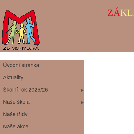
ZÁ
KL
Úvodní stránka
Aktuality
Školní rok 2025/26
Naše škola
SPOLEČNĚ
Naše třídy
Naše akce