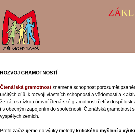
ZÁ
KL
ROZVOJ GRAMOTNOSTÍ
Čtenářská gramotnost
znamená schopnost porozumět psanému
určitých cílů, k rozvoji vlastních schopností a vědomostí a
k akti
že žáci s nízkou úrovní
čtenářské gramotnosti čelí v dospělos
i s obecným zapojením do společnosti. Čtenářská gramotnost s
vyspělých zemích.
Proto zařazujeme do výuky metody
kritického myšlení a výu