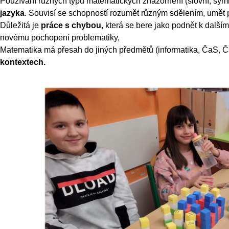
Používání různých typů matematických znázornění (slovní, symbol
jazyka
. Souvisí se schopností rozumět různým sdělením, umět pr
Důležitá je
práce s chybou
, která se bere jako podnět k dalš
novému pochopení problematiky,
Matematika má přesah do jiných předmětů (informatika, ČaS, Čsp
kontextech.