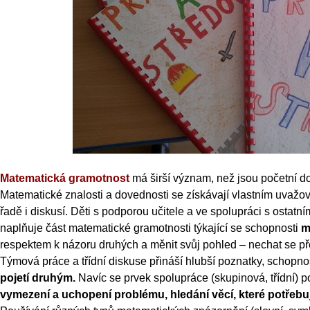
Matematická gramotnost
má širší význam, než jsou početní d
Matematické znalosti a dovednosti se získávají vlastním uvaž
řadě i diskusí. Děti s podporou učitele a ve spolupráci s ostatn
naplňuje část matematické gramotnosti týkající se schopnosti
m
respektem k názoru druhých a měnit svůj pohled – nechat se pře
Týmová práce a třídní diskuse přináší hlubší poznatky, schopn
pojetí druhým.
Navíc se prvek spolupráce (skupinová, třídní) p
vymezení a uchopení problému, hledání věcí, které potřebuj