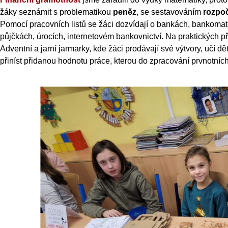
žáky seznámit s problematikou
peněz
, se sestavováním
rozpo
Pomocí pracovních listů se žáci dozvídají o bankách, bankomat
půjčkách, úrocích, internetovém bankovnictví. Na praktických
př
Adventní a jarní jarmarky, kde žáci prodávají své výtvory, učí děti
přiníst přidanou hodnotu práce, kterou do zpracování prvnotních