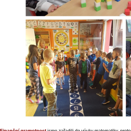
Finanční gramotnost
jsme zařadili do výuky matematiky, prot