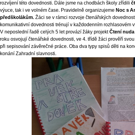
rozvíjení této dovednosti. Dále jsme na chodbách školy zřídili
č
výuce, tak i ve volném čase. Pravidelně
organizujeme
Noc s A
předškolákům.
Žáci se v rámci rozvoje čtenářských dovednost
komunikativní dovednosti trénují v každodenním rozhlasovém vy
V neposlední řadě celých 5 let provází žáky projekt
Čtení nuda 
roku osvojují čtenářské dovednosti, ve 4. třídě žáci prověří sv
při sepisování závěrečné práce. Oba dva typy spisů děti na ko
konání Zahradní slavnosti.