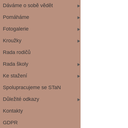
Dáváme o sobě vědět
Pomáháme
Fotogalerie
Kroužky
Rada rodičů
Rada školy
Ke stažení
Spolupracujeme se STaN
Důležité odkazy
Kontakty
GDPR