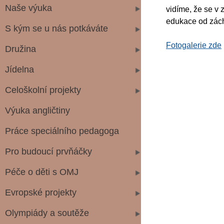
Naše výuka
vidíme, že se v 
edukace od záchr
S kým se u nás potkáváte
Fotogalerie zde
Družina
Jídelna
Celoškolní projekty
Výuka angličtiny
Práce speciálního pedagoga
Pro budoucí prvňáčky
Péče o děti s OMJ
Evropské projekty
Olympiády a soutěže