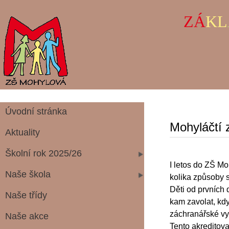
ZÁ
KL
Úvodní stránka
Mohyláčtí 
Aktuality
Školní rok 2025/26
I letos do ZŠ Mo
Naše škola
kolika způsoby s
Děti od prvních 
Naše třídy
kam zavolat, kd
záchranářské vy
Naše akce
Tento akreditov