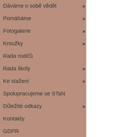
Dáváme o sobě vědět
Pomáháme
Fotogalerie
Kroužky
Rada rodičů
Rada školy
Ke stažení
Spolupracujeme se STaN
Důležité odkazy
Kontakty
GDPR