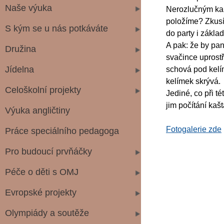
Naše výuka
Nerozlučným kam
položíme? Zkusí
S kým se u nás potkáváte
do party i zákla
A pak: že by pan
Družina
svačince uprostř
Jídelna
schová pod kelím
kelímek skrývá.
Celoškolní projekty
Jediné, co při t
jim počítání kašt
Výuka angličtiny
Fotogalerie zde
Práce speciálního pedagoga
Pro budoucí prvňáčky
Péče o děti s OMJ
Evropské projekty
Olympiády a soutěže