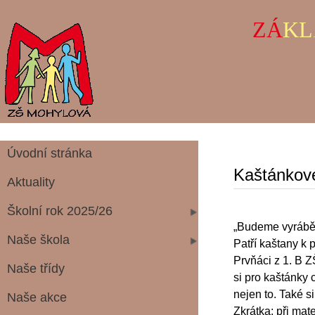
ZÁ
KL
Úvodní stránka
Kaštánkov
Aktuality
Školní rok 2025/26
„Budeme vyrábět 
Naše škola
Patří kaštany k
Prvňáci z 1. B Z
Naše třídy
si pro kaštánky 
nejen to. Také si
Naše akce
Zkrátka: při mat