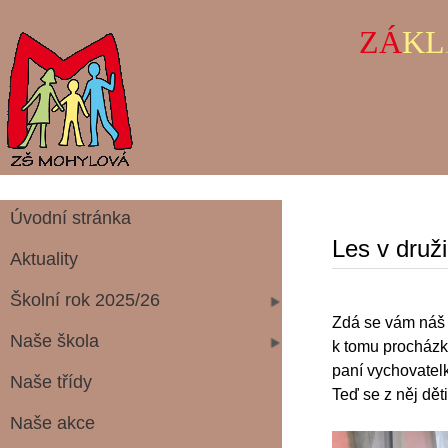
ZÁ
KL
Úvodní stránka
Les v druž
Aktuality
Školní rok 2025/26
Zdá se vám náš n
Naše škola
k tomu procházka 
paní vychovatelk
Naše třídy
Teď se z něj děti
Naše akce