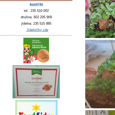
kont@kt
tel.: 235 510 002
družina: 602 205 909
jídelna: 235 515 885
Jídelníčky zde