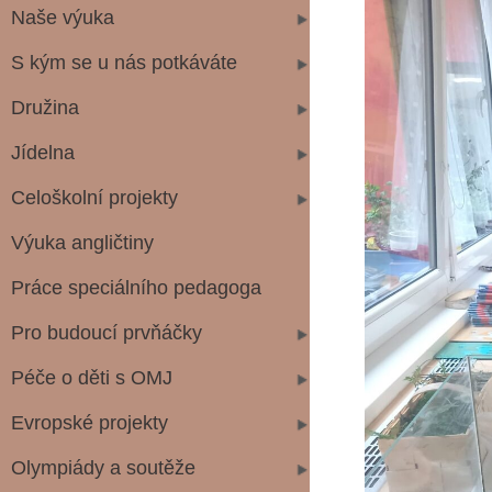
Naše výuka
S kým se u nás potkáváte
Družina
Jídelna
Celoškolní projekty
Výuka angličtiny
Práce speciálního pedagoga
Pro budoucí prvňáčky
Péče o děti s OMJ
Evropské projekty
Olympiády a soutěže