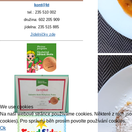
kont@kt
tel.: 235 510 002
družina: 602 205 909
jídelna: 235 515 885
Jídelníčky zde
We use cookies
Na naší webové stránce používáme cookies. Některé z nich jsou 
cookies). Pro správný běh prosím povolte používání cookies.
Ok