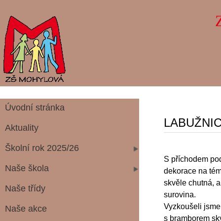
Úvodní stránka
LABUŽNI
Aktuality
Školní rok 2025/26
S příchodem podz
Naše škola
dekorace na tém
skvěle chutná, a
Naše třídy
surovina.
Vyzkoušeli jsme 
Naše akce
s bramborem skv