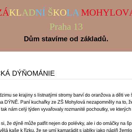
ZÁ
KL
AD
NÍ
Š
KO
LA
MOHYLOV
Praha 13
Dům stavíme od základů.
CKÁ DÝŇOMÁNIE
imu se krajiny s listnatými stromy barví do oranžova a děti ve 
a DÝNĚ. Paní kuchařky ze ZŠ Mohylová nezapomněly na to, že
 tak nám celý týden vyvařovaly rozmanité pochoutky, ve kterých 
si, že dýně může patřit nejen do polévky, ale i do omáčky na šp
ělá kaše k řízku, že se umí kamarádit s jablky jako náplň žeml