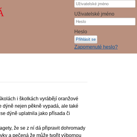
Á
Uživatelské jméno
Heslo
Přihlásit se
Zapomenuté heslo?
školách i školkách vyrábějí oranžové
 dýně nejen pěkně vypadá, ale také
se dýně uplatnila jako přísada či
agety, že se z ní dá připravit dohromady
ovky a pečená že může tvořit výbornou