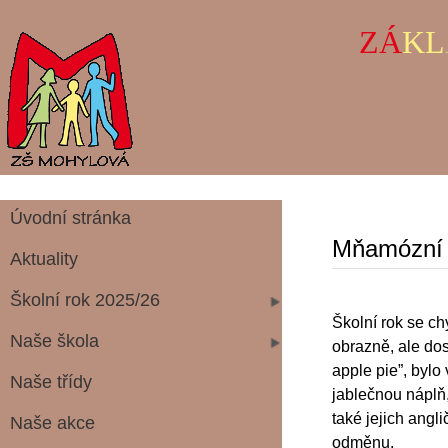
ZÁ
KL
Úvodní stránka
Mňamózní r
Aktuality
Školní rok 2025/26
Školní rok se chý
Naše škola
obrazně, ale dos
apple pie”, bylo
Naše třídy
jablečnou náplň,
také jejich angl
Naše akce
odměnu.