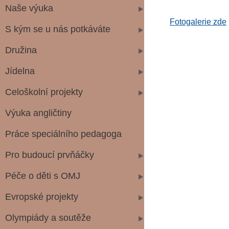
Naše výuka
Fotogalerie zde
S kým se u nás potkáváte
Družina
Jídelna
Celoškolní projekty
Výuka angličtiny
Práce speciálního pedagoga
Pro budoucí prvňáčky
Péče o děti s OMJ
Evropské projekty
Olympiády a soutěže