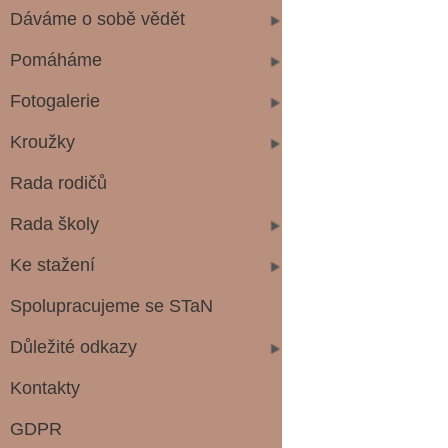
Dáváme o sobě vědět
Pomáháme
Fotogalerie
Kroužky
Rada rodičů
Rada školy
Ke stažení
Spolupracujeme se STaN
Důležité odkazy
Kontakty
GDPR